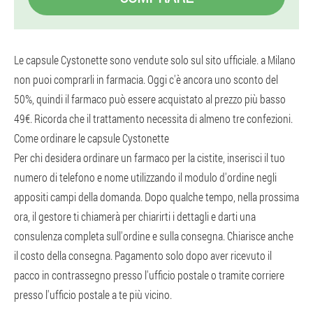
Le capsule Cystonette sono vendute solo sul sito ufficiale. a Milano
non puoi comprarli in farmacia. Oggi c'è ancora uno sconto del
50%, quindi il farmaco può essere acquistato al prezzo più basso
49€. Ricorda che il trattamento necessita di almeno tre confezioni.
Come ordinare le capsule Cystonette
Per chi desidera ordinare un farmaco per la cistite, inserisci il tuo
numero di telefono e nome utilizzando il modulo d'ordine negli
appositi campi della domanda. Dopo qualche tempo, nella prossima
ora, il gestore ti chiamerà per chiarirti i dettagli e darti una
consulenza completa sull'ordine e sulla consegna. Chiarisce anche
il costo della consegna. Pagamento solo dopo aver ricevuto il
pacco in contrassegno presso l'ufficio postale o tramite corriere
presso l'ufficio postale a te più vicino.