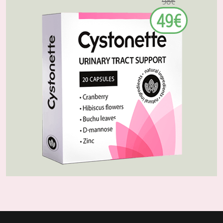
98€
49€