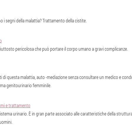
no i segni della malattia? Trattamento della cistite.
to
 piuttosto pericolosa che può portare il corpo umano a gravi complicanze.
i di questa malattia, auto -mediazione senza consultare un medico e condurr
tema genitourinario femminile.
tomi e trattamento
stema urinario. È in gran parte associato alle caratteristiche della struttura
uomini.