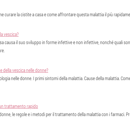
me curare la cistite a casa e come affrontare questa malattia il più rapidame
la vescica?
sa causa il suo sviluppo in forme infettive e non infettive, nonché quali so
re.
e della vescica nelle donne?
tologia nelle donne. I primi sintomi della malattia. Cause della malattia. Co
 un trattamento rapido
e donne, le regole e i metodi per il trattamento della malattia con i farmaci. 